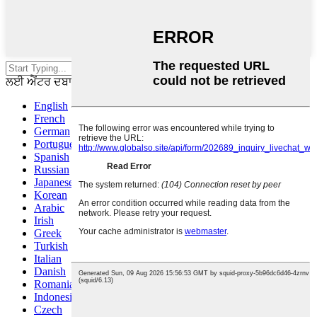
ਸਰਕਾਰੀ ਜਾਂ ਈਐਸਸੀ ਨੂੰ ਬੰਦ ਕਰਨ
ਲਈ ਐਂਟਰ ਦਬਾਓ
English
French
German
Portuguese
Spanish
Russian
Japanese
Korean
Arabic
Irish
Greek
Turkish
Italian
Danish
Romanian
Indonesian
Czech