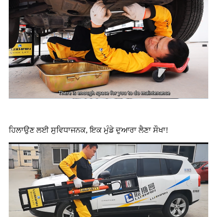
ਹਿਲਾਉਣ ਲਈ ਸੁਵਿਧਾਜਨਕ, ਇਕ ਮੁੰਡੇ ਦੁਆਰਾ ਲੈਣਾ ਸੌਖਾ!