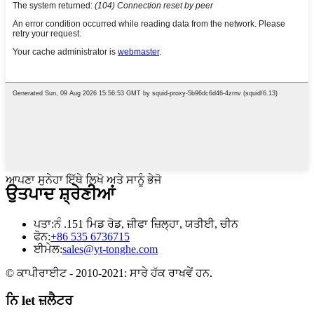
ਆਪਣਾ ਸੁਨੇਹਾ ਇੱਥੇ ਲਿਖੋ ਅਤੇ ਸਾਨੂੰ ਭੇਜੋ
ਉਤਪਾਦ ਸ਼੍ਰੇਣੀਆਂ
ਪਤਾ:
ਨੰ .151 ਮਿਡ ਰੋਡ, ਜ਼ੀਫਾ ਜ਼ਿਲ੍ਹਾ, ਯਤੀਈ, ਚੀਨ
ਫੋਨ:
+86 535 6736715
ਈਮੇਲ:
sales@yt-tonghe.com
© ਕਾਪੀਰਾਈਟ - 2010-2021: ਸਾਰੇ ਹੱਕ ਰਾਖਵੇਂ ਹਨ.
ਨਿ let ਜ਼ਲੈਟਰ