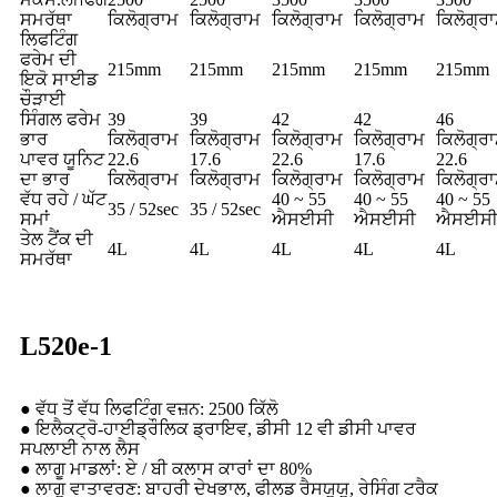
ਸਮਰੱਥਾ
ਕਿਲੋਗ੍ਰਾਮ
ਕਿਲੋਗ੍ਰਾਮ
ਕਿਲੋਗ੍ਰਾਮ
ਕਿਲੋਗ੍ਰਾਮ
ਕਿਲੋਗ੍ਰ
ਲਿਫਟਿੰਗ
ਫਰੇਮ ਦੀ
215mm
215mm
215mm
215mm
215mm
ਇਕੋ ਸਾਈਡ
ਚੌੜਾਈ
ਸਿੰਗਲ ਫਰੇਮ
39
39
42
42
46
ਭਾਰ
ਕਿਲੋਗ੍ਰਾਮ
ਕਿਲੋਗ੍ਰਾਮ
ਕਿਲੋਗ੍ਰਾਮ
ਕਿਲੋਗ੍ਰਾਮ
ਕਿਲੋਗ੍ਰ
ਪਾਵਰ ਯੂਨਿਟ
22.6
17.6
22.6
17.6
22.6
ਦਾ ਭਾਰ
ਕਿਲੋਗ੍ਰਾਮ
ਕਿਲੋਗ੍ਰਾਮ
ਕਿਲੋਗ੍ਰਾਮ
ਕਿਲੋਗ੍ਰਾਮ
ਕਿਲੋਗ੍ਰ
ਵੱਧ ਰਹੇ / ਘੱਟ
40 ~ 55
40 ~ 55
40 ~ 55
35 / 52sec
35 / 52sec
ਸਮਾਂ
ਐਸਈਸੀ
ਐਸਈਸੀ
ਐਸਈਸ
ਤੇਲ ਟੈਂਕ ਦੀ
4L
4L
4L
4L
4L
ਸਮਰੱਥਾ
L520e-1
● ਵੱਧ ਤੋਂ ਵੱਧ ਲਿਫਟਿੰਗ ਵਜ਼ਨ: 2500 ਕਿੱਲੋ
● ਇਲੈਕਟ੍ਰੋ-ਹਾਈਡ੍ਰੌਲਿਕ ਡ੍ਰਾਇਵ, ਡੀਸੀ 12 ਵੀ ਡੀਸੀ ਪਾਵਰ
ਸਪਲਾਈ ਨਾਲ ਲੈਸ
● ਲਾਗੂ ਮਾਡਲਾਂ: ਏ / ਬੀ ਕਲਾਸ ਕਾਰਾਂ ਦਾ 80%
● ਲਾਗੂ ਵਾਤਾਵਰਣ: ਬਾਹਰੀ ਦੇਖਭਾਲ, ਫੀਲਡ ਰੈਸਯੂਯੂ, ਰੇਸਿੰਗ ਟਰੈਕ