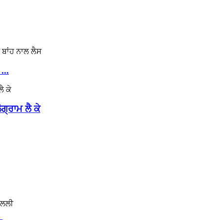
...
੍ਰਾਮ ਲੈ ਕੇ