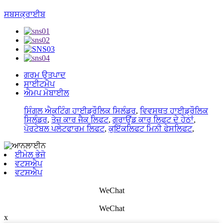
ਸਬਸਕ੍ਰਾਈਬ
ਗਰਮ ਉਤਪਾਦ
ਸਾਈਟਮੈਪ
ਐਮਪ ਮੋਬਾਈਲ
ਸਿੰਗਲ ਐਕਟਿੰਗ ਹਾਈਡ੍ਰੌਲਿਕ ਸਿਲੰਡਰ
,
ਵਿਵਸਥਤ ਹਾਈਡ੍ਰੌਲਿਕ
ਸਿਲੰਡਰ
,
ਤੇਜ਼ ਕਾਰ ਜੈਕ ਲਿਫਟ
,
ਗਰਾਉਂਡ ਕਾਰ ਲਿਫਟ ਦੇ ਹੇਠਾਂ
,
ਪੋਰਟੇਬਲ ਪਲੇਟਫਾਰਮ ਲਿਫਟ
,
ਕੁਇੱਕਲਿਫਟ ਮਿਨੀ ਫੇਸਲਿਫਟ
,
ਈਮੇਲ ਭੇਜੋ
ਵਟਸਐਪ
ਵਟਸਐਪ
WeChat
WeChat
x