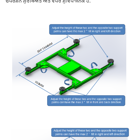
ਓਪਰੇਸ਼ਨ ਸੁਰੱਖਿਅਤ ਅਤੇ ਵਧੇਰੇ ਸੁਵਿਧਾਜਨਕ ਹੈ.