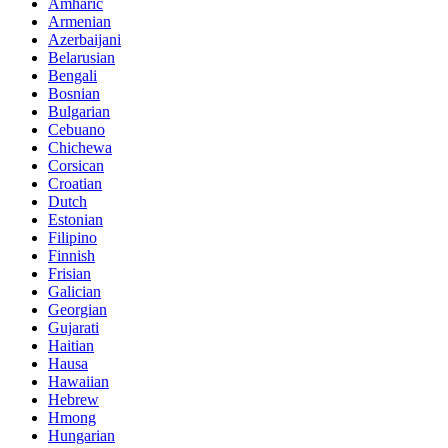
Amharic
Armenian
Azerbaijani
Belarusian
Bengali
Bosnian
Bulgarian
Cebuano
Chichewa
Corsican
Croatian
Dutch
Estonian
Filipino
Finnish
Frisian
Galician
Georgian
Gujarati
Haitian
Hausa
Hawaiian
Hebrew
Hmong
Hungarian