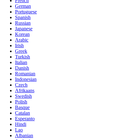
French
German
Portuguese
Spanish
Russian
Japanese
Korean
Arabic
Irish
Greek
Turkish
Italian
Danish
Romanian
Indonesian
Czech
Afrikaans
Swedish
Polish
Basque
Catalan
Esperanto
Hindi
Lao
Albanian