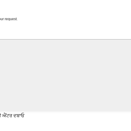
ਈ ਐਂਟਰ ਦਬਾਓ