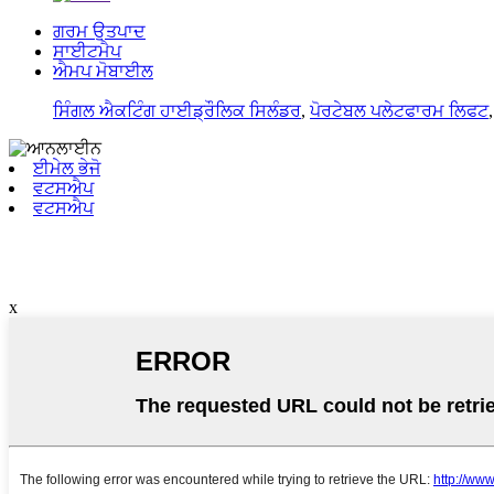
ਗਰਮ ਉਤਪਾਦ
ਸਾਈਟਮੈਪ
ਐਮਪ ਮੋਬਾਈਲ
ਸਿੰਗਲ ਐਕਟਿੰਗ ਹਾਈਡ੍ਰੌਲਿਕ ਸਿਲੰਡਰ
,
ਪੋਰਟੇਬਲ ਪਲੇਟਫਾਰਮ ਲਿਫਟ
ਈਮੇਲ ਭੇਜੋ
ਵਟਸਐਪ
ਵਟਸਐਪ
x