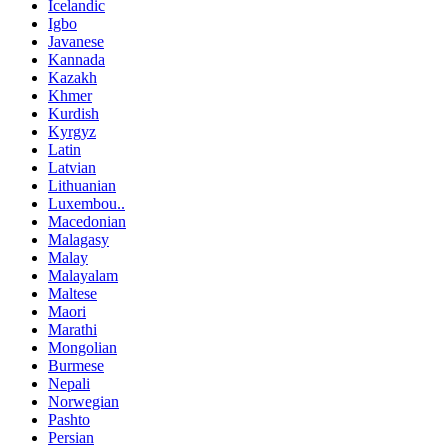
Icelandic
Igbo
Javanese
Kannada
Kazakh
Khmer
Kurdish
Kyrgyz
Latin
Latvian
Lithuanian
Luxembou..
Macedonian
Malagasy
Malay
Malayalam
Maltese
Maori
Marathi
Mongolian
Burmese
Nepali
Norwegian
Pashto
Persian